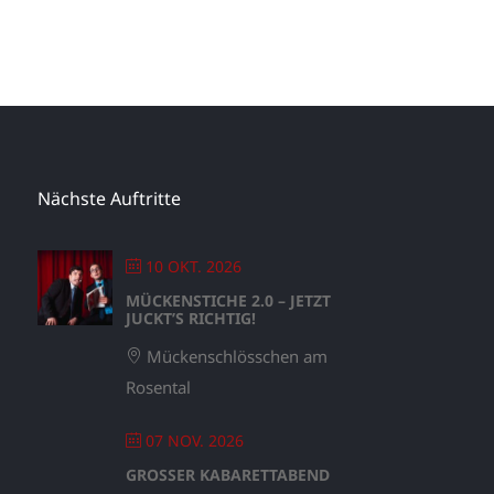
Nächste Auftritte
10 OKT. 2026
MÜCKENSTICHE 2.0 – JETZT
JUCKT’S RICHTIG!
Mückenschlösschen am
Rosental
07 NOV. 2026
GROSSER KABARETTABEND