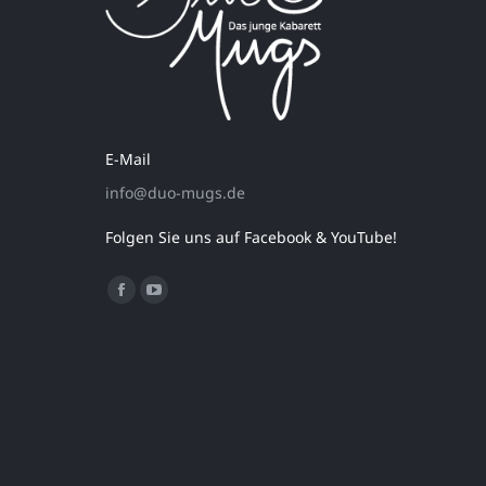
E-Mail
info@duo-mugs.de
Folgen Sie uns auf Facebook & YouTube!
Finden Sie uns auf:
Facebook
YouTube
page
page
opens
opens
in
in
new
new
window
window