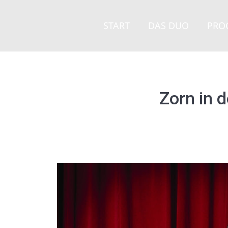
START
DAS DUO
PRO
START
DAS DUO
PRO
Zorn in 