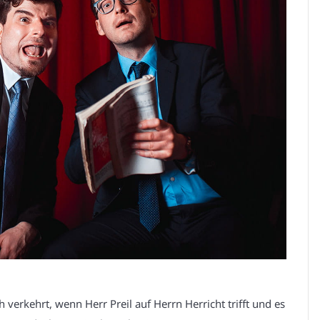
h verkehrt, wenn Herr Preil auf Herrn Herricht trifft und es