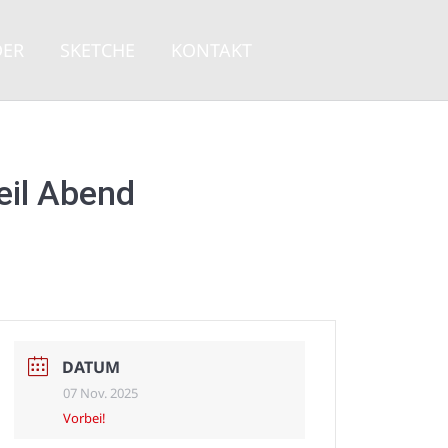
DER
SKETCHE
KONTAKT
DER
SKETCHE
KONTAKT
eil Abend
DATUM
07 Nov. 2025
Vorbei!