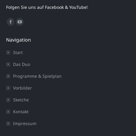
Folgen Sie uns auf Facebook & YouTube!
Finden Sie uns auf:
Facebook
YouTube
page
page
Navigation
opens
opens
in
in
Start
new
new
Das Duo
window
window
Programme & Spielplan
Vorbilder
Sketche
Kontakt
Impressum